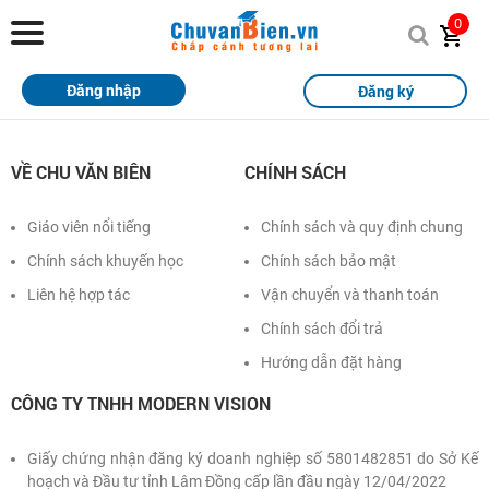
Chuvanbien.vn
0
Trang chủ
Đăng nhập
Đăng ký
Khóa học
Sách
VỀ CHU VĂN BIÊN
CHÍNH SÁCH
Thi Online
Giáo viên nổi tiếng
Chính sách và quy định chung
Chính sách khuyến học
Chính sách bảo mật
Tài liệu miễn phí
Liên hệ hợp tác
Vận chuyển và thanh toán
Học sinh xuất sắc
Chính sách đổi trả
Giải bài tập
Hướng dẫn đặt hàng
CÔNG TY TNHH MODERN VISION
Tin tức
Liên hệ
Giấy chứng nhận đăng ký doanh nghiệp số 5801482851 do Sở Kế
hoạch và Đầu tư tỉnh Lâm Đồng cấp lần đầu ngày 12/04/2022