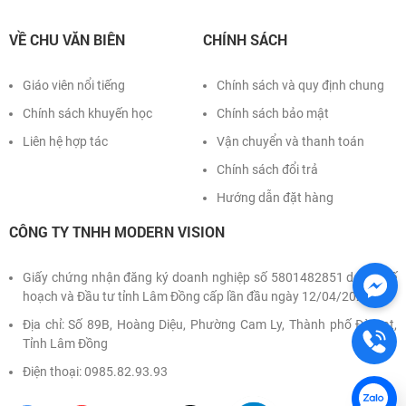
Vật lý THPT 2022, một con số mình chưa từng mơ tới. Thật
sự em cảm ơn thầy và ekip rất nhiều ạ.
VỀ CHU VĂN BIÊN
CHÍNH SÁCH
Giáo viên nổi tiếng
Chính sách và quy định chung
Chính sách khuyến học
Chính sách bảo mật
Liên hệ hợp tác
Vận chuyển và thanh toán
Chính sách đổi trả
Hướng dẫn đặt hàng
CÔNG TY TNHH MODERN VISION
Giấy chứng nhận đăng ký doanh nghiệp số 5801482851 do Sở Kế
hoạch và Đầu tư tỉnh Lâm Đồng cấp lần đầu ngày 12/04/2022
Địa chỉ: Số 89B, Hoàng Diệu, Phường Cam Ly, Thành phố Đà Lạt,
Tỉnh Lâm Đồng
Điện thoại: 0985.82.93.93