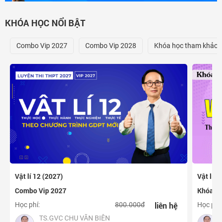
Đăng nhập
KHÓA HỌC NỔI BẬT
Combo Vip 2027
Combo Vip 2028
Khóa học tham khảo (
Vật lí 1
Vật lí 12 (2027)
Khóa họ
Combo Vip 2027
liên hệ
Học phí:
Học phí:
800.000đ
TS.GVC CHU VĂN BIÊN