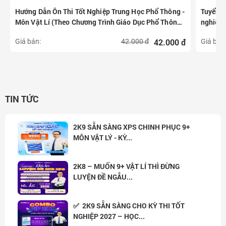
Hướng Dẫn Ôn Thi Tốt Nghiệp Trung Học Phổ Thông -
Tuyển c
Môn Vật Lí (Theo Chương Trình Giáo Dục Phổ Thông
nghiệm 
2018)
42.000 đ
Giá bán:
42.000 đ
Giá bán
TIN TỨC
2K9 SẴN SÀNG XPS CHINH PHỤC 9+
MÔN VẬT LÝ - KỲ...
2K8 – MUỐN 9+ VẬT LÍ THÌ ĐỪNG
LUYỆN ĐỀ NGẪU...
✅ 2K9 SẴN SÀNG CHO KỲ THI TỐT
NGHIỆP 2027 – HỌC...