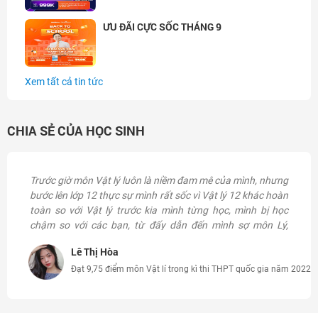
ƯU ĐÃI CỰC SỐC THÁNG 9
Xem tất cả tin tức
CHIA SẺ CỦA HỌC SINH
Trước giờ môn Vật lý luôn là niềm đam mê của mình, nhưng
bước lên lớp 12 thực sự mình rất sốc vì Vật lý 12 khác hoàn
toàn so với Vật lý trước kia mình từng học, mình bị học
chậm so với các bạn, từ đấy dẫn đến mình sợ môn Lý,
nhưng may mắn là mình biết đến thầy và đăng ký học, trình
Lê Thị Hòa
độ của mình lên hẳn, có lẽ vì cách dạy của thày phù hợp với
mình, không những thế mà thầy và ekip rất quan tâm đến
Đạt 9,75 điểm môn Vật lí trong kì thi THPT quốc gia năm 2022
học sinh, luôn update chất lượng bài giảng, tổ chức thi rất
thường xuyên. Từ một đứa chỉ mấp mé 7 điểm, sau khi
hoàn thành khóa học của thầy, mình đã đạt 9,75 điểm môn