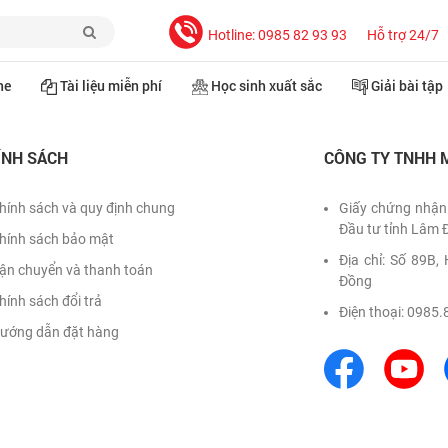
Hotline: 0985 82 93 93
Hỗ trợ 24/7
ne
Tài liệu miễn phí
Học sinh xuất sắc
Giải bài tập
ÍNH SÁCH
CÔNG TY TNHH 
hính sách và quy định chung
Giấy chứng nhận
Đầu tư tỉnh Lâm 
hính sách bảo mật
Địa chỉ: Số 89B
ận chuyển và thanh toán
Đồng
hính sách đổi trả
Điện thoại: 0985.
ướng dẫn đặt hàng