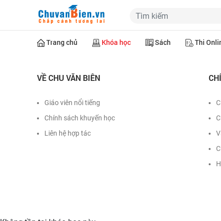
Trang chủ
Khóa học
Sách
Thi Onli
VỀ CHU VĂN BIÊN
CH
Giáo viên nổi tiếng
C
Chính sách khuyến học
C
Liên hệ hợp tác
V
C
H