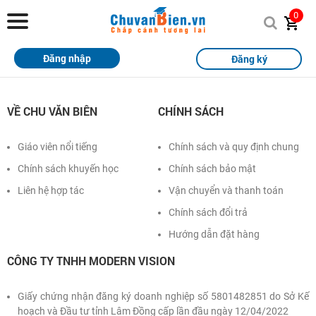
Chuvanbien.vn
0
Trang chủ
Đăng nhập
Đăng ký
Khóa học
Sách
VỀ CHU VĂN BIÊN
CHÍNH SÁCH
Thi Online
Giáo viên nổi tiếng
Chính sách và quy định chung
Chính sách khuyến học
Chính sách bảo mật
Tài liệu miễn phí
Liên hệ hợp tác
Vận chuyển và thanh toán
Học sinh xuất sắc
Chính sách đổi trả
Giải bài tập
Hướng dẫn đặt hàng
CÔNG TY TNHH MODERN VISION
Tin tức
Liên hệ
Giấy chứng nhận đăng ký doanh nghiệp số 5801482851 do Sở Kế
hoạch và Đầu tư tỉnh Lâm Đồng cấp lần đầu ngày 12/04/2022