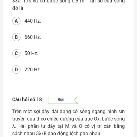
330 m/s và có bước sóng 0,5 m. Tần số của sóng
đó là
A
440 Hz.
B
660 Hz.
C
50 Hz.
D
220 Hz.
Câu hỏi số 18
Biết
Trên một sợi dây dài đang có sóng ngang hình sin
truyền qua theo chiều dương của trục Ox, bước sóng
λ. Hai phần tử dây tại M và O có vị trí cân bằng
cách nhau 3λ/8 dao động lệch pha nhau