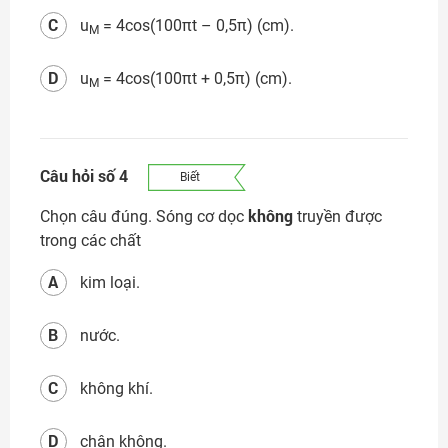
C
u
= 4cos(100πt – 0,5π) (cm).
M
D
u
= 4cos(100πt + 0,5π) (cm).
M
Câu hỏi số 4
Biết
không
Chọn câu đúng. Sóng cơ dọc
truyền được
trong các chất
A
kim loại.
B
nước.
C
không khí.
D
chân không.