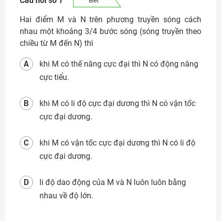
Biết
Hai điểm M và N trên phương truyền sóng cách
nhau một khoảng 3/4 bước sóng (sóng truyền theo
chiều từ M đến N) thì
A
khi M có thế năng cực đại thì N có động năng
cực tiểu.
B
khi M có li độ cực đại dương thì N có vận tốc
cực đại dương.
C
khi M có vận tốc cực đại dương thì N có li độ
cực đại dương.
D
li độ dao động của M và N luôn luôn bằng
nhau về độ lớn.