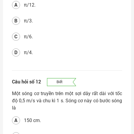
A
π/12.
B
π/3.
C
π/6.
D
π/4.
Câu hỏi số 12
Biết
Một sóng cơ truyền trên một sợi dây rất dài với tốc
độ 0,5 m/s và chu kì 1 s. Sóng cơ này có bước sóng
là
A
150 cm.