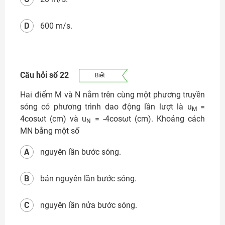
D
600 m/s.
Câu hỏi số 22
Biết
Hai điểm M và N nằm trên cùng một phương truyền
sóng có phương trình dao động lần lượt là u
=
M
4cosωt (cm) và u
= -4cosωt (cm). Khoảng cách
N
MN bằng một số
A
nguyên lần bước sóng.
B
bán nguyên lần bước sóng.
C
nguyên lần nửa bước sóng.