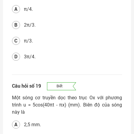
A
π/4.
B
2π/3.
C
π/3.
D
3π/4.
Câu hỏi số 19
Biết
Một sóng cơ truyền dọc theo trục Ox với phương
trình u = 5cos(40πt - πx) (mm). Biên độ của sóng
này là
A
2,5 mm.