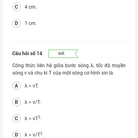
C
4 cm.
D
1 cm.
Câu hỏi số 14
Biết
Công thức liên hệ giữa bước sóng λ, tốc độ truyền
sóng v và chu kì T của một sóng cơ hình sin là
A
λ = vT.
B
λ = v/T.
C
2
λ = vT
.
D
2
λ = v/T
.