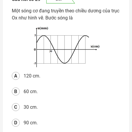
Một sóng cơ đang truyền theo chiều dương của trục
Ox như hình vẽ. Bước sóng là
A
120 cm.
B
60 cm.
C
30 cm.
D
90 cm.