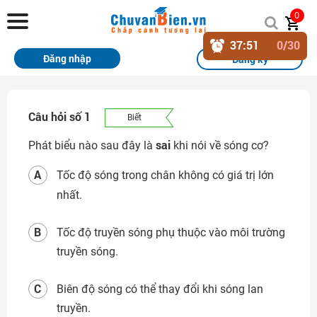
Chuvanbien.vn
0
37
:
50
0
/30
Trang chủ
Đăng nhập
Đăng ký
Khóa học
Sách
Câu hỏi số 1
Biết
Thi Online
sai
Phát biểu nào sau đây là
khi nói về sóng cơ?
Tài liệu miễn phí
A
Tốc độ sóng trong chân không có giá trị lớn
nhất.
Học sinh xuất sắc
B
Tốc độ truyền sóng phụ thuộc vào môi trường
Giải bài tập
truyền sóng.
Tin tức
C
Biên độ sóng có thể thay đổi khi sóng lan
Liên hệ
truyền.