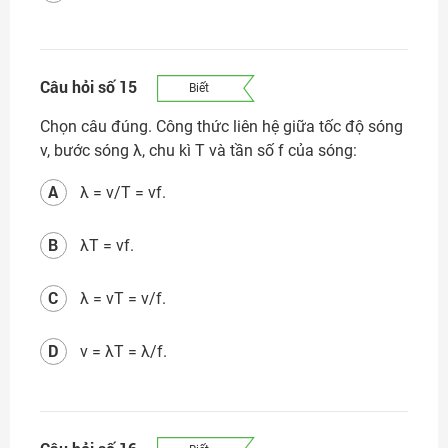
Câu hỏi số 15
Biết
Chọn câu đúng. Công thức liên hệ giữa tốc độ sóng
v, bước sóng λ, chu kì T và tần số f của sóng:
A
λ = v/T = vf.
B
λT = vf.
C
λ = vT = v/f.
D
v = λT = λ/f.