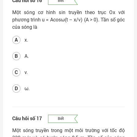
Câu hỏi số 16
Biết
Một sóng cơ hình sin truyền theo trục Ox với
phương trình
u = Acosω(t – x/v) (A > 0). Tần số góc
của sóng là
A
x.
B
A.
C
v.
D
ω.
Câu hỏi số 17
Biết
Một sóng truyền trong một môi trường với tốc độ