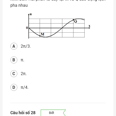
pha nhau
A
2π/3.
B
π.
C
2π.
D
π/4.
Câu hỏi số 28
Biết