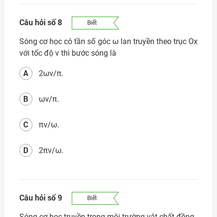
Câu hỏi số 8
Biết
Sóng cơ học có tần số góc ω lan truyền theo trục Ox
với tốc độ v thì bước sóng là
A
2ωv/π.
B
ωv/π.
C
πv/ω.
D
2πv/ω.
Câu hỏi số 9
Biết
Sóng cơ học truyền trong môi trường vật chất đồng