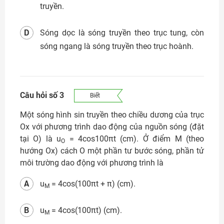
truyền.
D
Sóng dọc là sóng truyền theo trục tung, còn
sóng ngang là sóng truyền theo trục hoành.
Câu hỏi số 3
Biết
Một sóng hình sin truyền theo chiều dương của trục
Ox với phương trình dao động của nguồn sóng (đặt
tại O) là u
= 4cos100πt (cm). Ở điểm M (theo
O
hướng Ox) cách O một phần tư bước sóng, phần tử
môi trường dao động với phương trình là
A
u
= 4cos(100πt + π) (cm).
M
B
u
= 4cos(100πt) (cm).
M