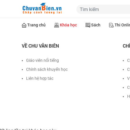
Trang chủ
Khóa học
Sách
Thi Onli
VỀ CHU VĂN BIÊN
CH
Giáo viên nổi tiếng
C
Chính sách khuyến học
C
Liên hệ hợp tác
V
C
H