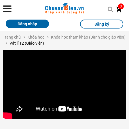
Chuvanbien.vn
0
Trang chủ
Đăng nhập
Đăng ký
Khóa học
Trang chủ
Khóa học
Khóa học tham khảo (Dành cho giáo viên)
Vật lí 12 (Giáo viên)
Sách
Thi Online
Tài liệu miễn phí
Học sinh xuất sắc
Giải bài tập
Tin tức
Liên hệ