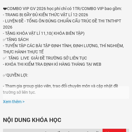
Đăng nhập
❤️COMBO VIP GV 2026 học phí chỉ có 1TR/COMBO VIP bao gồm:
- TRANG BỊ ĐẦY ĐỦ KIẾN THỨC VẬT LÍ 12-2026
- LUYỆN ĐỀ - TỔNG ÔN ĐÚNG CHUẨN CẤU TRÚC ĐỀ THI TNTHPT
2026
- TẶNG KHÓA VẬT LÍ 11,10( KHÓA BIÊN TẬP)
✅TẶNG SÁCH
- TUYỂN TẬP CÁC BÀI TẬP ĐỊNH TÍNH, ĐỊNH LƯỢNG, THÍ NGHIỆM,
THỰC HÀNH THỰC TẾ
✅ TẶNG LIVE GIẢI ĐỀ TRƯỜNG SỞ LIÊN TỤC
- KHÓA THI KIỂM TRA ĐỊNH KÌ HÀNG THÁNG TẠI WEB
✅QUYỀN LỢI:
- Tham gia group giáo viên, trao đổi chuyên môn và cập nhật đề
trường sở liên tục.
Xem thêm >
- Tặng tài khoản CHU VĂN BIÊN Al hỗ trợ giải đáp bài tập 24/7 tại web
chuvanbien.vn.
NỘI DUNG KHÓA HỌC
LH: FANPAGE
CHU VĂN BIÊN
HOẶC SDT/ZALO: 0985829393 để
được hỗ trợ chi tiết