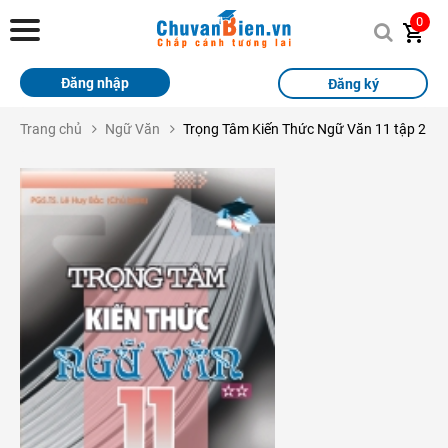
Chuvanbien.vn
0
Trang chủ
Đăng nhập
Đăng ký
Khóa học
Trang chủ
Ngữ Văn
Trọng Tâm Kiến Thức Ngữ Văn 11 tập 2
Sách
Thi Online
Tài liệu miễn phí
Học sinh xuất sắc
Giải bài tập
Tin tức
Liên hệ