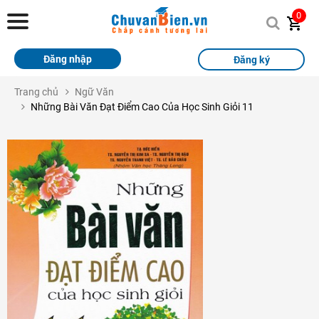
Chuvanbien.vn
0
Trang chủ
Đăng nhập
Đăng ký
Khóa học
Trang chủ
Ngữ Văn
Những Bài Văn Đạt Điểm Cao Của Học Sinh Giỏi 11
Sách
Thi Online
Tài liệu miễn phí
Học sinh xuất sắc
Giải bài tập
Tin tức
Liên hệ