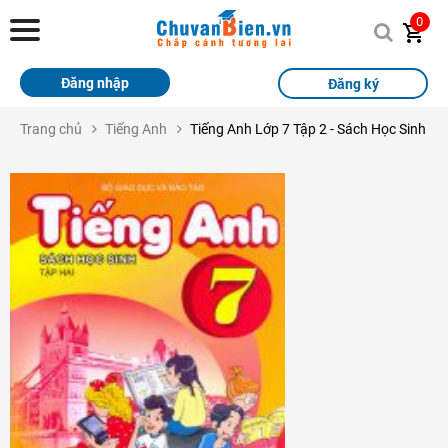
Chuvanbien.vn
0
Trang chủ
Đăng nhập
Đăng ký
Khóa học
Trang chủ
Tiếng Anh
Tiếng Anh Lớp 7 Tập 2 - Sách Học Sinh
Sách
Thi Online
Tài liệu miễn phí
Học sinh xuất sắc
Giải bài tập
Tin tức
Liên hệ