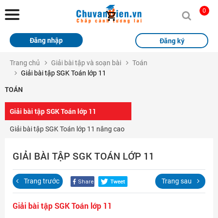
Chuvanbien.vn
0
Trang chủ
Đăng nhập
Đăng ký
Khóa học
Trang chủ
Giải bài tập và soạn bài
Toán
Giải bài tập SGK Toán lớp 11
Sách
TOÁN
Thi Online
Giải bài tập SGK Toán lớp 11
Tài liệu miễn phí
Giải bài tập SGK Toán lớp 11 nâng cao
Học sinh xuất sắc
GIẢI BÀI TẬP SGK TOÁN LỚP 11
Giải bài tập
Trang trước
Trang sau
Tin tức
Liên hệ
Giải bài tập SGK Toán lớp 11