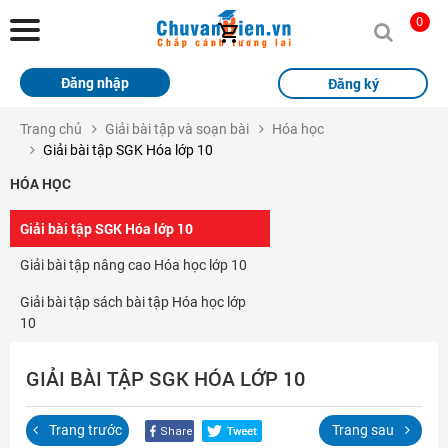
Chuvanbien.vn
0
Trang chủ
Đăng nhập
Đăng ký
Khóa học
Trang chủ
Giải bài tập và soạn bài
Hóa học
Giải bài tập SGK Hóa lớp 10
Sách
HÓA HỌC
Thi Online
Giải bài tập SGK Hóa lớp 10
Tài liệu miễn phí
Giải bài tập nâng cao Hóa học lớp 10
Học sinh xuất sắc
Giải bài tập sách bài tập Hóa học lớp
10
Giải bài tập
Tin tức
GIẢI BÀI TẬP SGK HÓA LỚP 10
Liên hệ
Trang trước
Trang sau