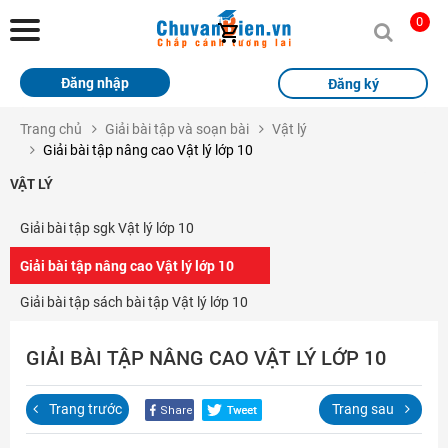
Chuvanbien.vn
0
Trang chủ
Đăng nhập
Đăng ký
Khóa học
Trang chủ
Giải bài tập và soạn bài
Vật lý
Giải bài tập nâng cao Vật lý lớp 10
Sách
VẬT LÝ
Thi Online
Giải bài tập sgk Vật lý lớp 10
Tài liệu miễn phí
Giải bài tập nâng cao Vật lý lớp 10
Học sinh xuất sắc
Giải bài tập sách bài tập Vật lý lớp 10
Giải bài tập
GIẢI BÀI TẬP NÂNG CAO VẬT LÝ LỚP 10
Tin tức
Trang trước
Trang sau
Liên hệ