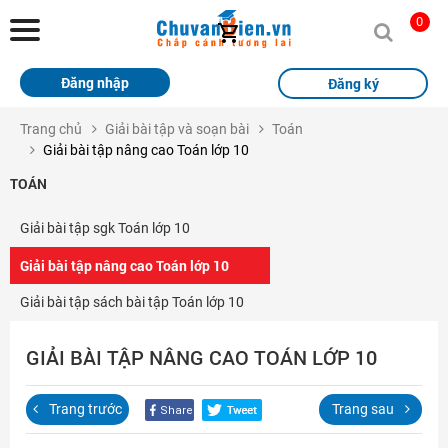
Chuvanbien.vn
0
Trang chủ
Đăng nhập
Đăng ký
Khóa học
Trang chủ
Giải bài tập và soạn bài
Toán
Giải bài tập nâng cao Toán lớp 10
Sách
TOÁN
Thi Online
Giải bài tập sgk Toán lớp 10
Tài liệu miễn phí
Giải bài tập nâng cao Toán lớp 10
Học sinh xuất sắc
Giải bài tập sách bài tập Toán lớp 10
Giải bài tập
GIẢI BÀI TẬP NÂNG CAO TOÁN LỚP 10
Tin tức
Trang trước
Trang sau
Liên hệ