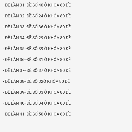
- ĐỀ LẦN 31- ĐỀ SỐ 40 Ở KHÓA 80 ĐỀ
- ĐỀ LẦN 32- ĐỀ SỐ 24 Ở KHÓA 80 ĐỀ
- ĐỀ LẦN 33- ĐỀ SỐ 36 Ở KHÓA 80 ĐỀ
- ĐỀ LẦN 34- ĐỀ SỐ 29 Ở KHÓA 80 ĐỀ
- ĐỀ LẦN 35- ĐỀ SỐ 39 Ở KHÓA 80 ĐỀ
- ĐỀ LẦN 36- ĐỀ SỐ 31 Ở KHÓA 80 ĐỀ
- ĐỀ LẦN 37- ĐỀ SỐ 37 Ở KHÓA 80 ĐỀ
- ĐỀ LẦN 38- ĐỀ SỐ 32Ở KHÓA 80 ĐỀ
- ĐỀ LẦN 39- ĐỀ SỐ 33 Ở KHÓA 80 ĐỀ
- ĐỀ LẦN 40- ĐỀ SỐ 34 Ở KHÓA 80 ĐỀ
- ĐỀ LẦN 41- ĐỀ SỐ 50 Ở KHÓA 80 ĐỀ