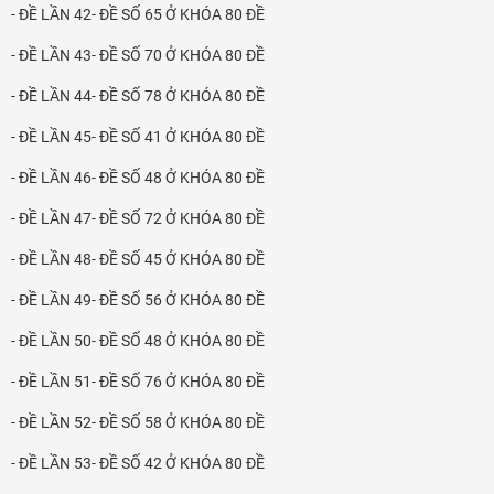
- ĐỀ LẦN 42- ĐỀ SỐ 65 Ở KHÓA 80 ĐỀ
- ĐỀ LẦN 43- ĐỀ SỐ 70 Ở KHÓA 80 ĐỀ
- ĐỀ LẦN 44- ĐỀ SỐ 78 Ở KHÓA 80 ĐỀ
- ĐỀ LẦN 45- ĐỀ SỐ 41 Ở KHÓA 80 ĐỀ
- ĐỀ LẦN 46- ĐỀ SỐ 48 Ở KHÓA 80 ĐỀ
- ĐỀ LẦN 47- ĐỀ SỐ 72 Ở KHÓA 80 ĐỀ
- ĐỀ LẦN 48- ĐỀ SỐ 45 Ở KHÓA 80 ĐỀ
- ĐỀ LẦN 49- ĐỀ SỐ 56 Ở KHÓA 80 ĐỀ
- ĐỀ LẦN 50- ĐỀ SỐ 48 Ở KHÓA 80 ĐỀ
- ĐỀ LẦN 51- ĐỀ SỐ 76 Ở KHÓA 80 ĐỀ
- ĐỀ LẦN 52- ĐỀ SỐ 58 Ở KHÓA 80 ĐỀ
- ĐỀ LẦN 53- ĐỀ SỐ 42 Ở KHÓA 80 ĐỀ