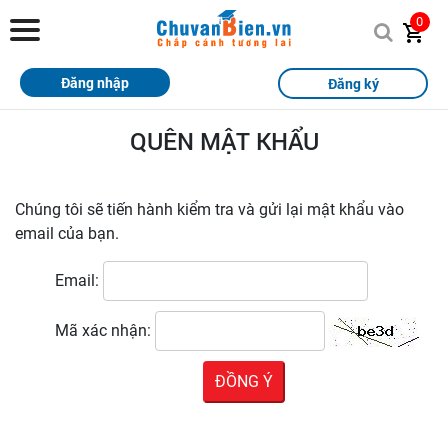
Chuvanbien.vn
0
Trang chủ
Đăng nhập
Đăng ký
Khóa học
QUÊN MẬT KHẨU
Sách
Thi Online
Chúng tôi sẽ tiến hành kiểm tra và gửi lại mật khẩu vào
email của bạn.
Tài liệu miễn phí
Email:
Học sinh xuất sắc
Giải bài tập
Mã xác nhận:
Tin tức
Liên hệ