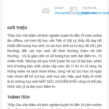
Email
Facebook
Chuvanbien.vn@gmail.com
https://www.face
GIỚI THIỆU
Thầy Chu Văn Biên với kinh nghiệm luyện thi đến 25 năm online
lẫn offline, với trình độ học vấn Tiến sĩ Vật Lý, thầy đã dạy rất
nhiều đối tượng học sinh, từ các học sinh có tư duy rất tốt ( phi
thường) đến các học sinh rất bình thường thậm chí bất
thường....Và là giáo viên có số lượng học sinh đạt điểm 9+, 10
nhiều nhất. Nhưng với quy trình luyện thi cực kì bài bản, phân
tích kĩ lưỡng bản chất, phân cấp mức độ 7+ 8+ 9+ rõ ràng, hệ
thống video và sách tham khảo, cùng với sự túc trực cả ngày
trên nhóm để hỗ trợ học sinh học bài. Hiệu quả thấy rõ nhất
là từ những học sinh MẤT GỐC, CHUYỂN KHỐI cũng có thể yêu
thích Vật Lý và đạt mức điểm 9+.
THÀNH TÍCH
Thầy Chu Văn Biên với kinh nghiệm luyện thi đến 25 năm online