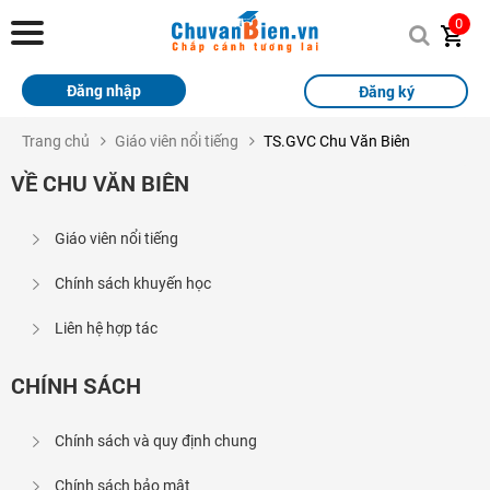
Chuvanbien.vn
0
Trang chủ
Đăng nhập
Đăng ký
Khóa học
Trang chủ
Giáo viên nổi tiếng
TS.GVC Chu Văn Biên
Sách
VỀ CHU VĂN BIÊN
Thi Online
Giáo viên nổi tiếng
Tài liệu miễn phí
Chính sách khuyến học
Học sinh xuất sắc
Liên hệ hợp tác
Giải bài tập
CHÍNH SÁCH
Tin tức
Chính sách và quy định chung
Liên hệ
Chính sách bảo mật