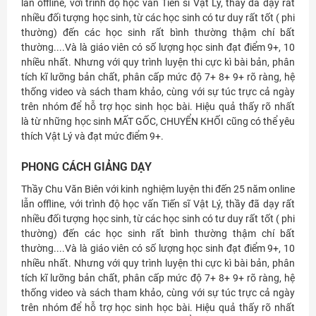
lẫn offline, với trình độ học vấn Tiến sĩ Vật Lý, thầy đã dạy rất
nhiều đối tượng học sinh, từ các học sinh có tư duy rất tốt ( phi
thường) đến các học sinh rất bình thường thậm chí bất
thường....Và là giáo viên có số lượng học sinh đạt điểm 9+, 10
nhiều nhất. Nhưng với quy trình luyện thi cực kì bài bản, phân
tích kĩ lưỡng bản chất, phân cấp mức độ 7+ 8+ 9+ rõ ràng, hệ
thống video và sách tham khảo, cùng với sự túc trực cả ngày
trên nhóm để hỗ trợ học sinh học bài. Hiệu quả thấy rõ nhất
là từ những học sinh MẤT GỐC, CHUYỂN KHỐI cũng có thể yêu
thích Vật Lý và đạt mức điểm 9+.
PHONG CÁCH GIẢNG DẠY
Thầy Chu Văn Biên với kinh nghiệm luyện thi đến 25 năm online
lẫn offline, với trình độ học vấn Tiến sĩ Vật Lý, thầy đã dạy rất
nhiều đối tượng học sinh, từ các học sinh có tư duy rất tốt ( phi
thường) đến các học sinh rất bình thường thậm chí bất
thường....Và là giáo viên có số lượng học sinh đạt điểm 9+, 10
nhiều nhất. Nhưng với quy trình luyện thi cực kì bài bản, phân
tích kĩ lưỡng bản chất, phân cấp mức độ 7+ 8+ 9+ rõ ràng, hệ
thống video và sách tham khảo, cùng với sự túc trực cả ngày
trên nhóm để hỗ trợ học sinh học bài. Hiệu quả thấy rõ nhất