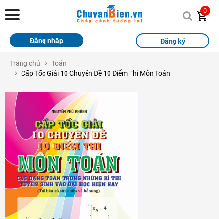
Chuvanbien.vn
0
Trang chủ
Đăng nhập
Đăng ký
Khóa học
Trang chủ
Toán
Cấp Tốc Giải 10 Chuyên Đề 10 Điểm Thi Môn Toán
Sách
Thi Online
Tài liệu miễn phí
Học sinh xuất sắc
Giải bài tập
Tin tức
Liên hệ