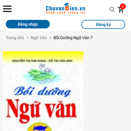
Chuvanbien.vn
0
Trang chủ
Đăng nhập
Đăng ký
Khóa học
Trang chủ
Ngữ Văn
Bồi Dưỡng Ngữ Văn 7
Sách
Thi Online
Tài liệu miễn phí
Học sinh xuất sắc
Giải bài tập
Tin tức
Liên hệ