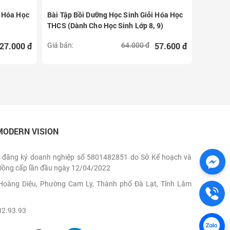
 Hóa Học
Bài Tập Bồi Dưỡng Học Sinh Giỏi Hóa Học
Học Tốt
THCS (Dành Cho Học Sinh Lớp 8, 9)
27.000 đ
57.600 đ
Giá bán:
64.000 đ
Giá bán:
MODERN VISION
 đăng ký doanh nghiệp số 5801482851 do Sở Kế hoạch và
Đồng cấp lần đầu ngày 12/04/2022
, Hoàng Diệu, Phường Cam Ly, Thành phố Đà Lạt, Tỉnh Lâm
82.93.93