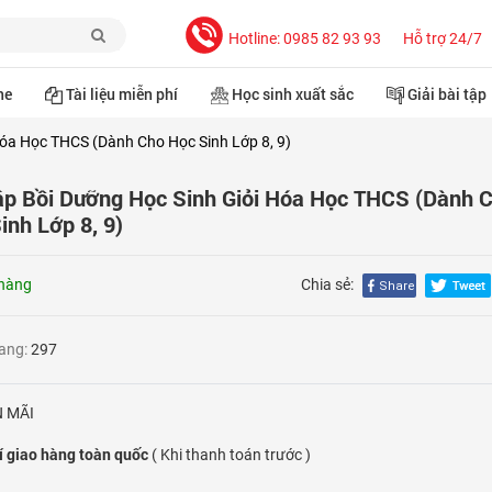
Hotline: 0985 82 93 93
Hỗ trợ 24/7
ne
Tài liệu miễn phí
Học sinh xuất sắc
Giải bài tập
Hóa Học THCS (Dành Cho Học Sinh Lớp 8, 9)
ập Bồi Dưỡng Học Sinh Giỏi Hóa Học THCS (Dành 
inh Lớp 8, 9)
hàng
Chia sẻ:
rang:
297
 MÃI
í giao hàng toàn quốc
( Khi thanh toán trước )