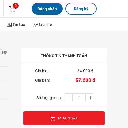
0
Đăng nhập
Đăng ký
Tin tức
Liên hệ
Cho
THÔNG TIN THANH TOÁN
Giá bìa:
64.000 đ
57.600 đ
Giá bán:
Số lượng mua
MUA NGAY