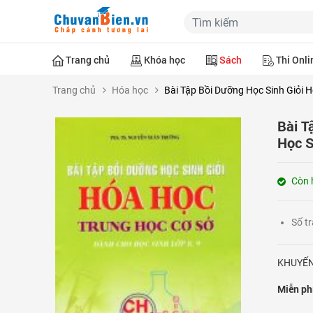
Trang chủ
Khóa học
Sách
Thi Onli
Trang chủ
Hóa học
Bài Tập Bồi Dưỡng Học Sinh Giỏi 
Bài T
Học S
Còn 
Số t
KHUYẾN
Miễn ph