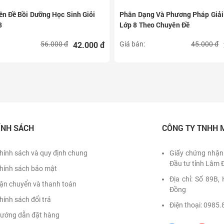
n Đề Bồi Dưỡng Học Sinh Giỏi
Phân Dạng Và Phương Pháp Giải
8
Lớp 8 Theo Chuyên Đề
42.000 đ
56.000 đ
Giá bán:
45.000 đ
ÍNH SÁCH
CÔNG TY TNHH 
hính sách và quy định chung
Giấy chứng nhận
Đầu tư tỉnh Lâm 
hính sách bảo mật
Địa chỉ: Số 89B
ận chuyển và thanh toán
Đồng
hính sách đổi trả
Điện thoại: 0985.
ướng dẫn đặt hàng