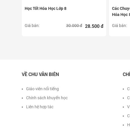
Hóa Học
Học Tốt Hóa Học Lớp 8
Các Chuyê
9)
Hóa Học 
7.600 đ
28.500 đ
Giá bán:
30.000 đ
Giá bán:
VỀ CHU VĂN BIÊN
CH
Giáo viên nổi tiếng
C
Chính sách khuyến học
C
Liên hệ hợp tác
V
C
H