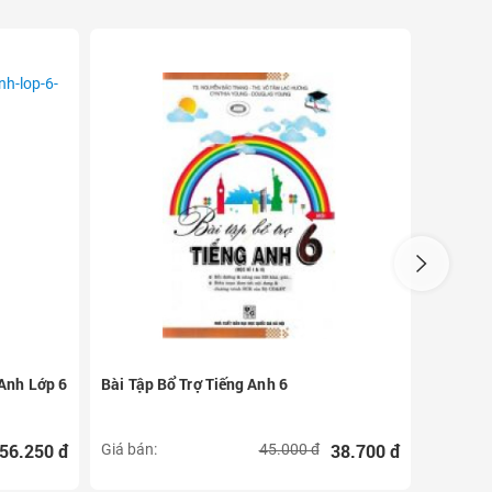
 Anh Lớp 6
Bài Tập Bổ Trợ Tiếng Anh 6
Bài Tập 
56.250 đ
38.700 đ
Giá bán:
45.000 đ
Giá bán: