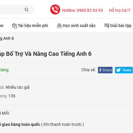
Hotline: 0985 82 93 93
Hỗ trợ 24/7
ne
Tài liệu miễn phí
Học sinh xuất sắc
Giải bài tập
g Anh 6
ập Bổ Trợ Và Nâng Cao Tiếng Anh 6
hàng
Chia sẻ:
giả:
Nhiều tác giả
rang:
136
 MÃI
í giao hàng toàn quốc
( Khi thanh toán trước )