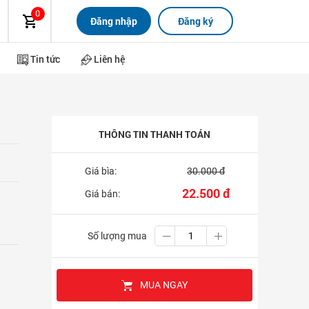
0
Đăng nhập
Đăng ký
Tin tức
Liên hệ
THÔNG TIN THANH TOÁN
Giá bìa:
30.000 đ
22.500 đ
Giá bán:
Số lượng mua
MUA NGAY