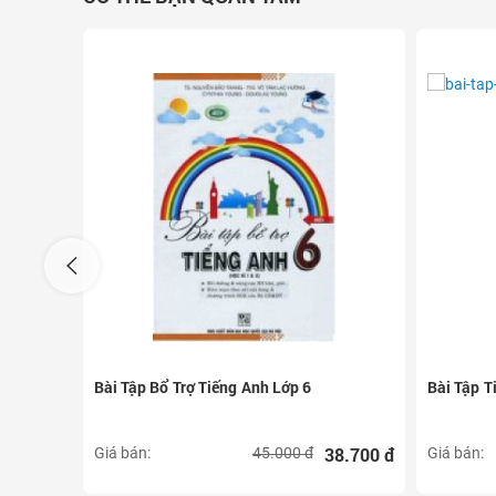
Bài Tập Bổ Trợ Tiếng Anh Lớp 6
Bài Tập T
8.700 đ
38.700 đ
Giá bán:
45.000 đ
Giá bán: