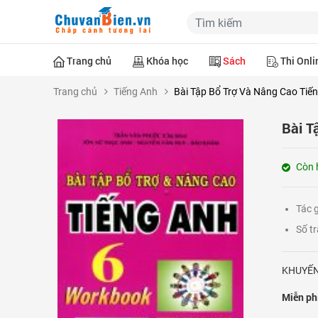
Trang chủ
Khóa học
Sách
Thi Onli
Trang chủ
Tiếng Anh
Bài Tập Bổ Trợ Và Nâng Cao Tiến
Bài T
Còn 
Tác 
Số t
KHUYẾN
Miễn ph