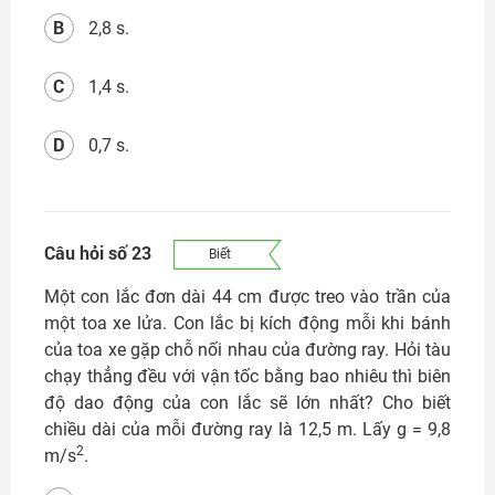
B
2,8 s.
C
1,4 s.
D
0,7 s.
Câu hỏi số 23
Biết
Một con lắc đơn dài 44 cm được treo vào trần của
một toa xe lửa. Con lắc bị kích động mỗi khi bánh
của toa xe gặp chỗ nối nhau của đường ray. Hỏi tàu
chạy thẳng đều với vận tốc bằng bao nhiêu thì biên
độ dao động của con lắc sẽ lớn nhất? Cho biết
chiều dài của mỗi đường ray là 12,5 m. Lấy g = 9,8
2
m/s
.