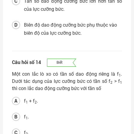
C
Tần số dao động cưỡng bức lớn hơn tần số
của lực cưỡng bức.
D
Biên độ dao động cưỡng bức phụ thuộc vào
biên độ của lực cưỡng bức.
Câu hỏi số 14
Biết
Một con lắc lò xo có tần số dao động riêng là f
.
1
Dưới tác dụng của lực cưỡng bức có tần số f
> f
2
1
thì con lắc dao động cưỡng bức với tần số
A
f
+ f
.
1
2
B
f
.
1
C
f
.
2