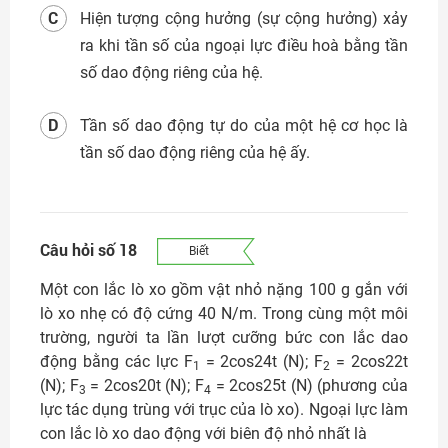
C
Hiện tượng cộng hưởng (sự cộng hưởng) xảy
ra khi tần số của ngoại lực điều hoà bằng tần
số dao động riêng của hệ.
D
Tần số dao động tự do của một hệ cơ học là
tần số dao động riêng của hệ ấy.
Câu hỏi số 18
Biết
Một con lắc lò xo gồm vật nhỏ nặng 100 g gắn với
lò xo nhẹ có độ cứng 40 N/m. Trong cùng một môi
trường, người ta lần lượt cưỡng bức con lắc dao
động bằng các lực F
= 2cos24t (N); F
= 2cos22t
1
2
(N); F
= 2cos20t (N); F
= 2cos25t (N) (phương của
3
4
lực tác dụng trùng với trục của lò xo). Ngoại lực làm
con lắc lò xo dao động với biên độ nhỏ nhất là