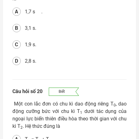
A
1,7 s .
B
3,1 s.
C
1,9 s.
D
2,8 s.
Câu hỏi số 20
Biết
Một con lắc đơn có chu kì dao động riêng T
, dao
0
động cưỡng bức với chu kì T
dưới tác dụng của
1
ngoại lực biến thiên điều hòa theo thời gian với chu
kì T
. Hệ thức đúng là
2
A