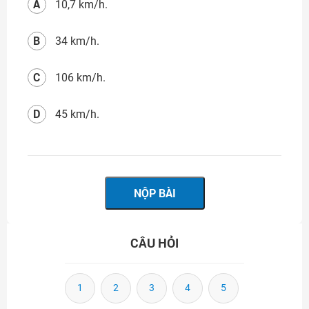
A
10,7 km/h.
B
34 km/h.
C
106 km/h.
D
45 km/h.
CÂU HỎI
1
2
3
4
5