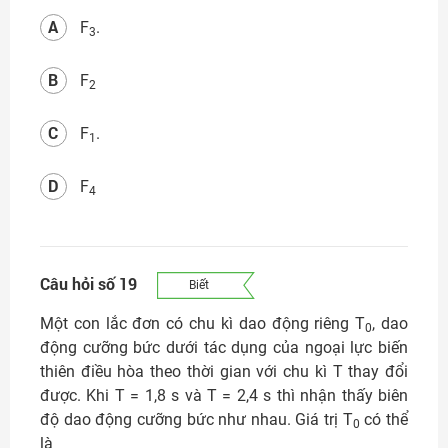
A
F
.
3
B
F
2
C
F
.
1
D
F
4
Câu hỏi số 19
Biết
Một con lắc đơn có chu kì dao động riêng T
, dao
0
động cưỡng bức dưới tác dụng của ngoại lực biến
thiên điều hòa theo thời gian với chu kì T thay đổi
được. Khi T = 1,8 s và T = 2,4 s thì nhận thấy biên
độ dao động cưỡng bức như nhau. Giá trị T
có thể
0
là