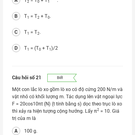
T
= T
+ T
.
2
0
1
B
T
= T
+ T
.
1
2
0
C
T
= T
.
1
2
D
T
= (T
+ T
)/2
1
0
1
Câu hỏi số 21
Biết
Một con lắc lò xo gồm lò xo có độ cứng 200 N/m và
vật nhỏ có khối lượng m. Tác dụng lên vật ngoại lực
F = 20cos10πt (N) (t tính bằng s) dọc theo trục lò xo
2
thì xảy ra hiện tượng cộng hưởng. Lấy π
= 10. Giá
trị của m là
A
100 g.