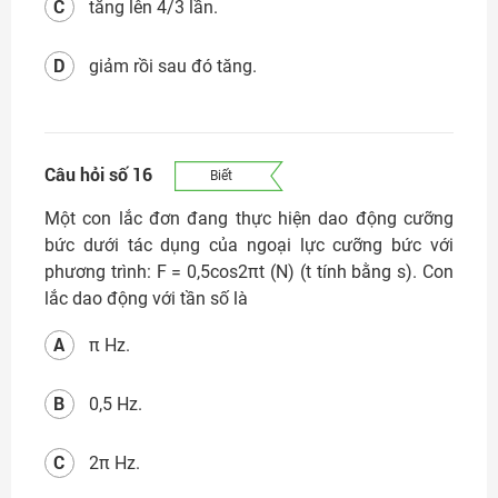
C
tăng lên 4/3 lần.
D
giảm rồi sau đó tăng.
Câu hỏi số 16
Biết
Một con lắc đơn đang thực hiện dao động cưỡng
bức dưới tác dụng của ngoại lực cưỡng bức với
phương trình: F = 0,5cos2πt (N) (t tính bằng s). Con
lắc dao động với tần số là
A
π Hz.
B
0,5 Hz.
C
2π Hz.