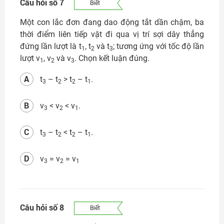
Câu hỏi số 7
Biết
Một con lắc đơn đang dao động tắt dần chậm, ba
thời điểm liên tiếp vật đi qua vị trí sợi dây thẳng
đứng lần lượt là t
, t
và t
; tương ứng với tốc độ lần
1
2
3
lượt v
, v
và v
. Chọn kết luận đúng.
1
2
3
A
t
– t
> t
– t
.
3
2
2
1
B
v
< v
< v
.
3
2
1
C
t
– t
< t
– t
.
3
2
2
1
D
v
= v
= v
3
2
1
Câu hỏi số 8
Biết