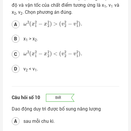
độ và vận tốc của chất điểm tương ứng là x
, v
và
1
1
x
, v
. Chọn phương án đúng.
2
2
ω
(
v
2
2
(
2
x
−
1
v
2
1
−
2
x
)
2
.
2
)
>
A
B
x
> x
.
1
2
ω
<
(
2
v
2
(
x
2
1
−
2
v
−
1
x
2
2
)
2
.
)
C
D
v
< v
.
2
1
Câu hỏi số 10
Biết
Dao động duy trì được bổ sung năng lượng
A
sau mỗi chu kì.