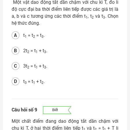
Một vật dao động tắt dần chậm với chu kì T, đo li
độ cực đại ba thời điểm liên tiếp được các giá trị là
a, b và c tương ứng các thời điểm t
, t
và t
. Chọn
1
2
3
hệ thức đúng.
A
t
= t
= t
.
1
2
3
B
2t
= t
+ t
.
2
1
3
C
3t
= t
+ t
.
2
1
3
D
t
= t
+ t
.
3
1
2
Câu hỏi số 9
Biết
Một chất điểm đang dao động tắt dần chậm với
chu kì T, ở hai thời điểm liên tiếp t
và t
= t
+ T li
1
2
1