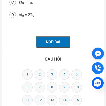
C
εt
= T
.
0
0
D
εt
= 2T
.
0
0
CÂU HỎI
1
2
3
4
5
6
7
8
9
10
11
12
13
14
15