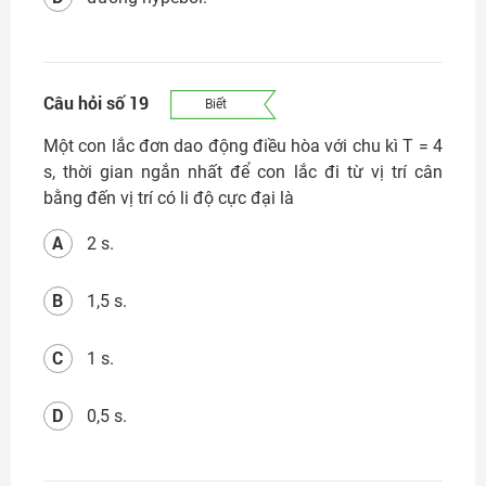
Câu hỏi số 19
Biết
Một con lắc đơn dao động điều hòa với chu kì T = 4
s, thời gian ngắn nhất để con lắc đi từ vị trí cân
bằng đến vị trí có li độ cực đại là
A
2 s.
B
1,5 s.
C
1 s.
D
0,5 s.