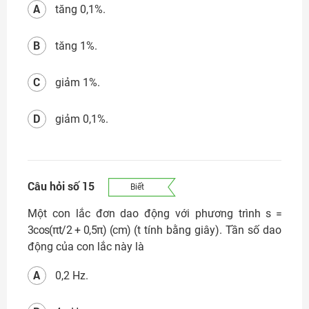
A
tăng 0,1%.
B
tăng 1%.
C
giảm 1%.
D
giảm 0,1%.
Câu hỏi số 15
Biết
Một con lắc đơn dao động với phương trình
s =
3cos(πt/2 + 0,5π) (cm)
(t tính bằng giây). Tần số dao
động của con lắc này là
A
0,2 Hz.