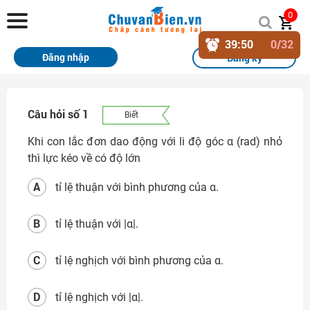
Chuvanbien.vn
0
39
:
50
0
/32
Trang chủ
Đăng nhập
Đăng ký
Khóa học
Sách
Câu hỏi số 1
Biết
Thi Online
Khi con lắc đơn dao động với li độ góc α (rad) nhỏ
thì lực kéo về có độ lớn
Tài liệu miễn phí
A
tỉ lệ thuận với bình phương của α.
Học sinh xuất sắc
B
tỉ lệ thuận với |α|.
Giải bài tập
Tin tức
C
tỉ lệ nghịch với bình phương của α.
Liên hệ
D
tỉ lệ nghịch với |α|.