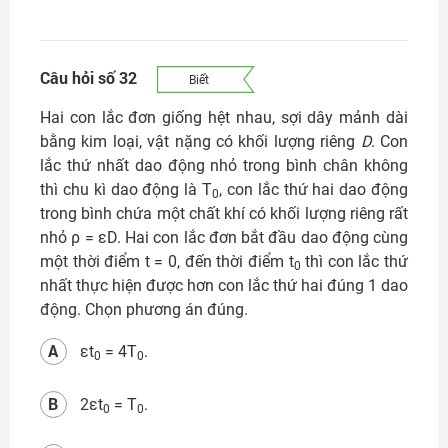
Câu hỏi số 32
Biết
Hai con lắc đơn giống hệt nhau, sợi dây mảnh dài
bằng kim loại, vật nặng có khối lượng riêng
D
. Con
lắc thứ nhất dao động nhỏ trong bình chân không
thì chu kì dao động là T
, con lắc thứ hai dao động
0
trong bình chứa một chất khí có khối lượng riêng rất
nhỏ ρ = εD. Hai con lắc đơn bắt đầu dao động cùng
một thời điểm t = 0, đến thời điểm t
thì con lắc thứ
0
nhất thực hiện được hơn con lắc thứ hai đúng 1 dao
động. Chọn phương án đúng.
A
εt
= 4T
.
0
0
B
2εt
= T
.
0
0