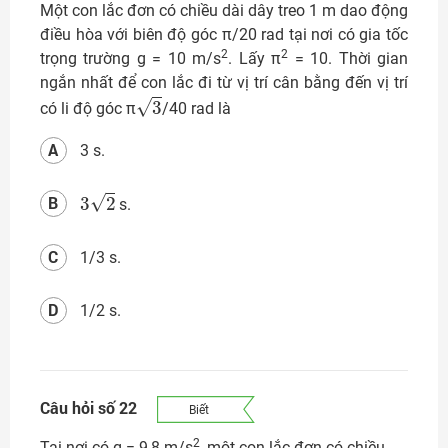
Một con lắc đơn có chiều dài dây treo 1 m dao động
điều hòa với biên độ góc π/20 rad tại nơi có gia tốc
2
2
trọng trường g = 10 m/s
. Lấy π
= 10. Thời gian
ngắn nhất để con lắc đi từ vị trí cân bằng đến vị trí
3
có li độ góc π
/40 rad là
A
3 s.
3
2
B
s.
C
1/3 s.
D
1/2 s.
Câu hỏi số 22
Biết
2
Tại nơi có g = 9,8 m/s
, một con lắc đơn có chiều