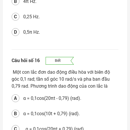
B
4π Hz.
C
0,25 Hz.
D
0,5π Hz.
Câu hỏi số 16
Biết
Một con lắc đơn dao động điều hòa với biên độ
góc 0,1 rad; tần số góc 10 rad/s và pha ban đầu
0,79 rad. Phương trình dao động của con lắc là
A
α = 0,1cos(20πt - 0,79) (rad).
B
α = 0,1cos(10t + 0,79) (rad).
C
. α = 0,1cos(20πt + 0,79) (rad).