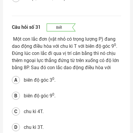
Câu hỏi số 31
Biết
Một con lắc đơn (vật nhỏ có trọng lượng P) đang
0
dao động điều hòa với chu kì T với biên độ góc 9
.
Đúng lúc con lắc đi qua vị trí cân bằng thì nó chịu
thêm ngoại lực thẳng đứng từ trên xuống có độ lớn
bằng 8P. Sau đó con lắc dao động điều hòa với
A
0
biên độ góc 3
.
B
0
biên độ góc 9
.
C
chu kì 4T.
D
chu kì 3T.