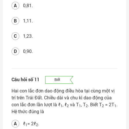
A
0,81.
B
1,11.
C
1,23.
D
0,90.
Câu hỏi số 11
Biết
Hai con lắc đơn dao động điều hòa tại cùng một vị
trí trên Trái Đất. Chiều dài và chu kì dao động của
con lắc đơn lần lượt là ℓ
, ℓ
và T
, T
. Biết T
= 2T
.
1
2
1
2
2
1
Hệ thức đúng là
A
ℓ
= 2ℓ
.
1
2