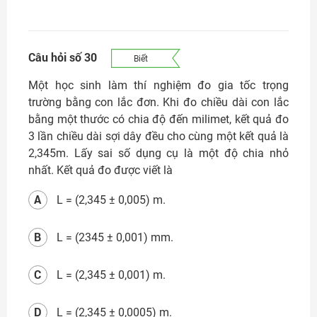
Câu hỏi số 30
Biết
Một học sinh làm thí nghiệm đo gia tốc trọng
trường bằng con lắc đơn. Khi đo chiều dài con lắc
bằng một thước có chia độ đến milimet, kết quả đo
3 lần chiều dài sợi dây đều cho cùng một kết quả là
2,345m. Lấy sai số dụng cụ là một độ chia nhỏ
nhất. Kết quả đo được viết là
A
L = (2,345
±
0,005) m.
B
L = (2345
±
0,001) mm.
C
L = (2,345
±
0,001) m.
D
L = (2,345
±
0,0005) m.