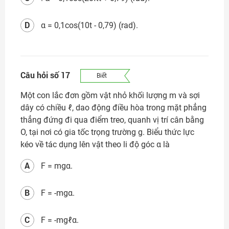
D
α = 0,1cos(10t - 0,79) (rad).
Câu hỏi số 17
Biết
Một con lắc đơn gồm vật nhỏ khối lượng m và sợi
dây có chiều ℓ, dao động điều hòa trong mặt phẳng
thẳng đứng đi qua điểm treo, quanh vị trí cân bằng
O, tại nơi có gia tốc trọng trường g. Biểu thức lực
kéo về tác dụng lên vật theo li độ góc α là
A
F = mgα.
B
F = -mgα.
C
F = -mgℓα.