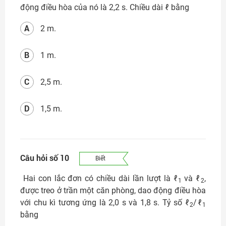
động điều hòa của nó là 2,2 s. Chiều dài ℓ bằng
A
2 m.
B
1 m.
C
2,5 m.
D
1,5 m.
Câu hỏi số 10
Biết
Hai con lắc đơn có chiều dài lần lượt là ℓ
và ℓ
,
1
2
được treo ở trần một căn phòng, dao động điều hòa
với chu kì tương ứng là 2,0 s và 1,8 s. Tỷ số ℓ
/ℓ
2
1
bằng