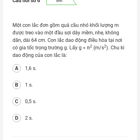
Câu hỏi số 6
Biết
Một con lắc đơn gồm quả cầu nhỏ khối lượng m
được treo vào một đầu sợi dây mềm, nhẹ, không
dãn, dài 64 cm. Con lắc dao động điều hòa tại nơi
2
2
có gia tốc trọng trường g. Lấy g = π
(m/s
). Chu kì
dao động của con lắc là:
A
1,6 s.
B
1 s.
C
0,5 s.
D
2 s.