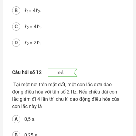
B
ℓ
= 4ℓ
.
1
2
C
ℓ
= 4ℓ
.
2
1
D
ℓ
= 2ℓ
.
2
1
Câu hỏi số 12
Biết
Tại một nơi trên mặt đất, một con lắc đơn dao
động điều hòa với tần số 2 Hz. Nếu chiều dài con
lắc giảm đi 4 lần thì chu kì dao động điều hòa của
con lắc này là
A
0,5 s.
B
0,25 s.