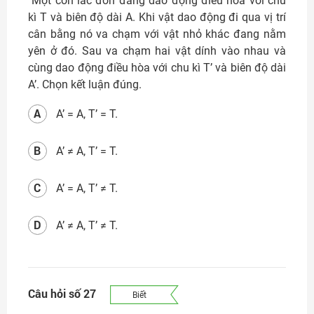
Một con lắc đơn đang dao động điều hòa với chu
kì T và biên độ dài A. Khi vật dao động đi qua vị trí
cân bằng nó va chạm với vật nhỏ khác đang nằm
yên ở đó. Sau va chạm hai vật dính vào nhau và
cùng dao động điều hòa với chu kì T’ và biên độ dài
A’. Chọn kết luận đúng.
A
A’ = A, T’ = T.
B
A’ ≠ A, T’ = T.
C
A’ = A, T’ ≠ T.
D
A’ ≠ A, T’ ≠ T.
Câu hỏi số 27
Biết