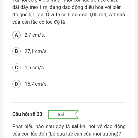
dài dây treo 1 m, đang dao động điều hòa với biên
độ góc 0,1 rad.
Ở vị trí có li độ góc 0,05 rad, vật nhỏ
của con lắc có tốc độ là
A
2,7 cm/s.
B
27,1 cm/s.
C
1,6 cm/s.
D
15,7 cm/s.
Câu hỏi số 23
Biết
sai
Phát biểu nào sau đây là
khi nói về dao động
của con lắc đơn (bỏ qua lực cản của môi trường)?