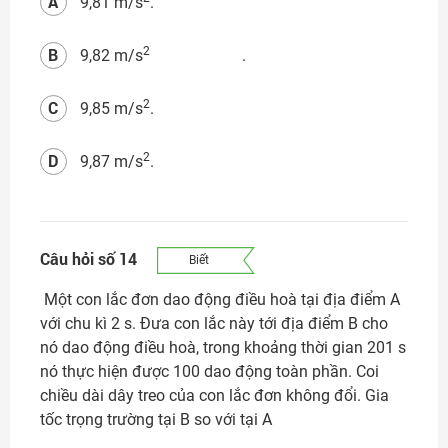
A
9,81 m/s
.
B
2
9,82 m/s
.
C
2
9,85 m/s
.
D
2
9,87 m/s
.
Câu hỏi số 14
Biết
Một con lắc đơn dao động điều hoà tại địa điểm A
với chu kì 2 s. Đưa con lắc này tới địa điểm B cho
nó dao động điều hoà, trong khoảng thời gian 201 s
nó thực hiện được 100 dao động toàn phần. Coi
chiều dài dây treo của con lắc đơn không đổi. Gia
tốc trọng trường tại B so với tại A