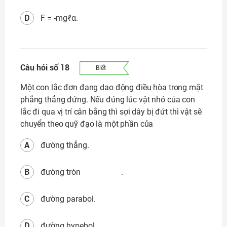
D
F = -mgℓα.
Câu hỏi số 18
Biết
Một
con lắc đơn đang dao động điều hòa trong mặt
phẳng thẳng đứng. Nếu đúng lúc vật nhỏ của con
lắc đi qua vị trí cân bằng thì sợi dây bị đứt thì vật sẽ
chuyển theo quỹ đạo là một phần của
A
đường thẳng.
B
đường tròn .
C
đường parabol.
D
đường hypebol.