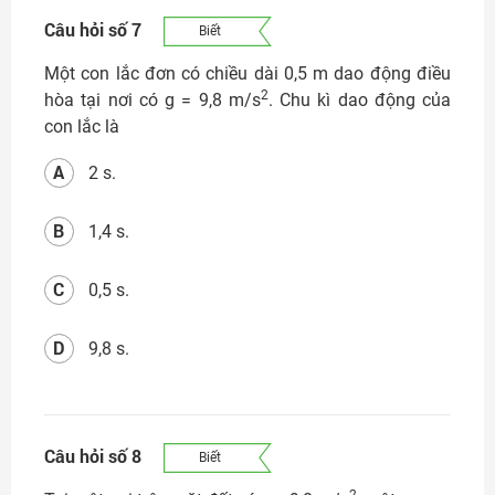
Câu hỏi số 7
Biết
Một con lắc đơn có chiều dài 0,5 m dao động điều
2
hòa tại nơi có g = 9,8 m/s
. Chu kì dao động của
con lắc là
A
2 s.
B
1,4 s.
C
0,5 s.
D
9,8 s.
Câu hỏi số 8
Biết