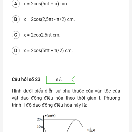
A
x = 2cos(5πt + π) cm.
B
x = 2cos(2,5πt - π/2) cm.
C
x = 2cos2,5πt cm.
D
x = 2cos(5πt + π/2) cm.
Câu hỏi số 23
Biết
Hình dưới biểu diễn sự phụ thuộc của vận tốc của
vật dao động điều hòa theo thời gian t. Phương
trình li độ dao động điều hòa này là: