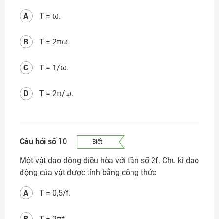
A
T = ω.
B
T = 2πω.
C
T = 1/ω.
D
T = 2π/ω.
Câu hỏi số 10
Biết
Một vật dao động điều hòa với tần số 2f. Chu kì dao
động của vật được tính bằng công thức
A
T = 0,5/f.
B
T = 2πf.