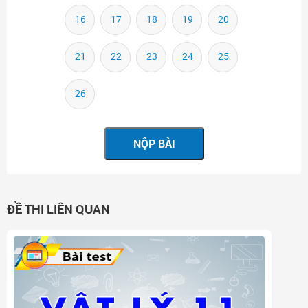
16
17
18
19
20
21
22
23
24
25
26
ĐỀ THI LIÊN QUAN