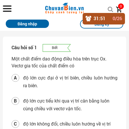
Chuvanbien.vn
0
31
:
50
0
/26
Trang chủ
Đăng nhập
Đăng ký
Khóa học
Sách
Câu hỏi số 1
Biết
Thi Online
Một chất điểm dao động điều hòa trên trục Ox.
Vectơ gia tốc của chất điểm có
Tài liệu miễn phí
A
độ lớn cực đại ở vị trí biên, chiều luôn hướng
Học sinh xuất sắc
ra biên.
Giải bài tập
B
độ lớn cực tiểu khi qua vị trí cân bằng luôn
Tin tức
cùng chiều với vectơ vận tốc.
Liên hệ
C
độ lớn không đổi, chiều luôn hướng về vị trí