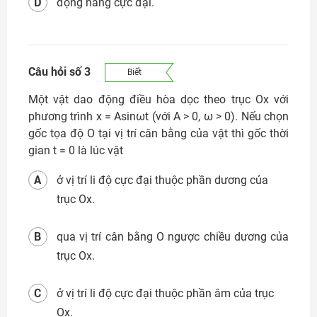
D
động năng cực đại.
Câu hỏi số 3
Biết
Một vật dao động điều hòa dọc theo trục Ox với
phương trình x = Asinωt (với A > 0, ω > 0). Nếu chọn
gốc tọa độ O tại vị trí cân bằng của vật thì gốc thời
gian t = 0 là lúc vật
A
ở vị trí li độ cực đại thuộc phần dương của
trục Ox.
B
qua vị trí cân bằng O ngược chiều dương của
trục Ox.
C
ở vị trí li độ cực đại thuộc phần âm của trục
Ox.