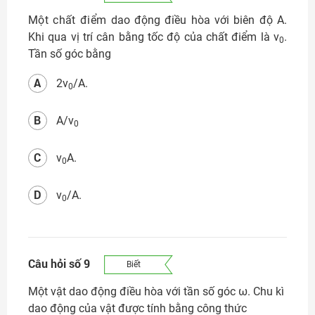
Một chất điểm
dao động điều hòa với biên độ A.
Khi qua vị trí cân bằng tốc độ của chất điểm là v
.
0
Tần số góc bằng
A
2v
/A.
0
B
A/v
0
C
v
A.
0
D
v
/A.
0
Câu hỏi số 9
Biết
Một vật dao động điều hòa với tần số góc ω. Chu kì
dao động của vật được tính bằng công thức