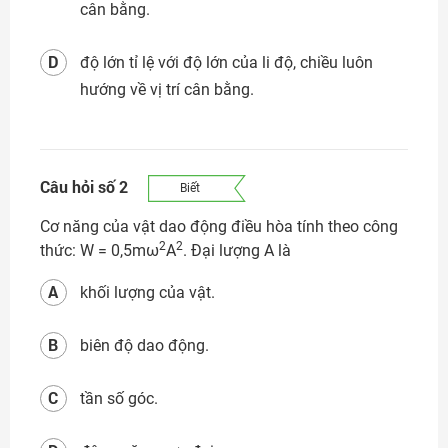
cân bằng.
Đăng nhập
D
độ lớn tỉ lệ với độ lớn của li độ, chiều luôn
hướng về vị trí cân bằng.
Câu hỏi số 2
Biết
Cơ năng của vật dao động điều hòa tính theo công
2
2
thức: W = 0,5mω
A
. Đại lượng A là
A
khối lượng của vật.
B
biên độ dao động.
C
tần số góc.