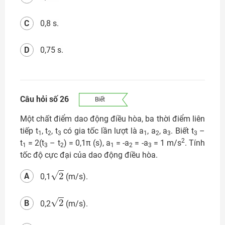
C
0,8 s.
D
0,75 s.
Câu hỏi số 26
Biết
Một chất điểm dao động điều hòa, ba thời điểm liên
tiếp t
, t
, t
có gia tốc lần lượt là a
, a
, a
. Biết t
–
1
2
3
1
2
3
3
2
t
= 2(t
– t
) = 0,1π (s), a
= -a
= -a
= 1 m/s
. Tính
1
3
2
1
2
3
tốc độ cực đại của dao động điều hòa.
2
A
0,1
(m/s).
2
B
0,2
(m/s).