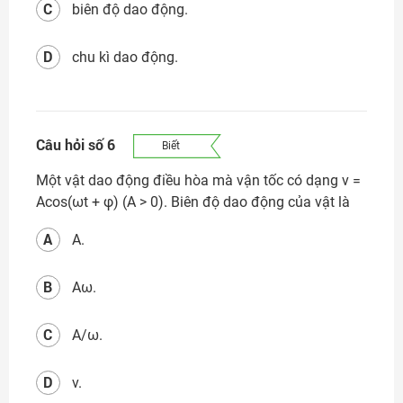
C
biên độ dao động.
D
chu kì dao động.
Câu hỏi số 6
Biết
Một vật dao động điều hòa mà vận tốc có dạng v =
Acos(ωt + φ) (A > 0). Biên độ dao động của vật là
A
A.
B
Aω.
C
A/ω.
D
v.