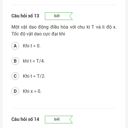
Câu hỏi số 13
Biết
Một vật dao động điều hòa với chu kì T và li độ x.
Tốc độ vật dao cực đại khi
A
Khi t = 0.
B
khi t = T/4.
C
Khi t = T/2.
D
Khi x = 0.
Câu hỏi số 14
Biết