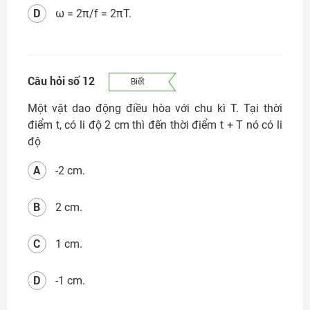
D
ω = 2π/f = 2πT.
Câu hỏi số 12
Biết
Một vật dao động điều hòa với chu kì T. Tại thời
điểm t, có li độ 2 cm thì đến thời điểm t + T nó có li
độ
A
-2 cm.
B
2 cm.
C
1 cm.
D
-1 cm.