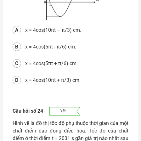
A
x = 4cos(10πt – π/3) cm.
B
x = 4cos(5πt - π/6) cm.
C
x = 4cos(5πt + π/6) cm.
D
x = 4cos(10πt + π/3) cm.
Câu hỏi số 24
Biết
Hình vẽ là đồ thị tốc độ phụ thuộc thời gian của một
chất điểm dao động điều hòa. Tốc độ của chất
điểm ở thời điểm t = 2031 s gần giá trị nào nhất sau