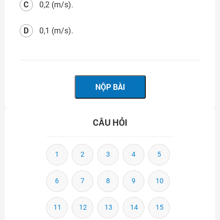
C
0,2 (m/s).
D
0,1 (m/s).
CÂU HỎI
1
2
3
4
5
6
7
8
9
10
11
12
13
14
15