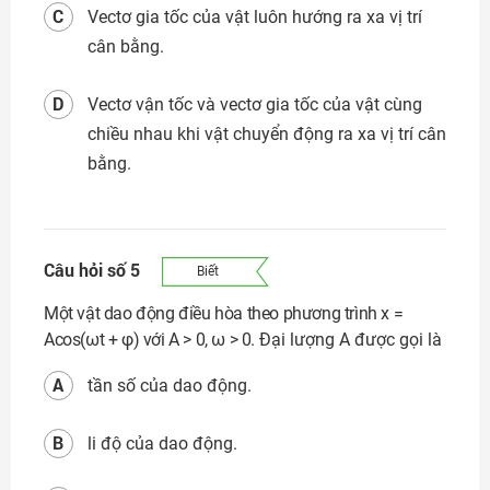
C
Vectơ gia tốc của vật luôn hướng ra xa vị trí
cân bằng.
D
Vectơ vận tốc và vectơ gia tốc của vật cùng
chiều nhau khi vật chuyển động ra xa vị trí cân
bằng.
Câu hỏi số 5
Biết
Một vật dao động điều hòa theo phương trình x =
Acos(ωt + φ) với A > 0, ω > 0.
Đại lượng A được gọi là
A
tần số của dao động.
B
li độ của dao động.