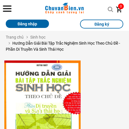
Chuvanbien.vn
0
Trang chủ
Đăng nhập
Đăng ký
Khóa học
Trang chủ
Sinh học
Hướng Dẫn Giải Bài Tập Trắc Nghiệm Sinh Học Theo Chủ Đề -
Sách
Phần Di Truyền Và Sinh Thái Học
Thi Online
Tài liệu miễn phí
Học sinh xuất sắc
Giải bài tập
Tin tức
Liên hệ