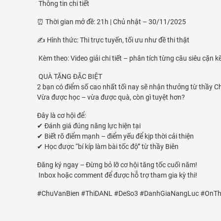
Thông tin chi tiết
⏰ Thời gian mở đề: 21h | Chủ nhật – 30/11/2025
✍️ Hình thức: Thi trực tuyến, tối ưu như đề thi thật
Kèm theo: Video giải chi tiết – phân tích từng câu siêu cặn kẽ
QUÀ TẶNG ĐẶC BIỆT
2 bạn có điểm số cao nhất tối nay sẽ nhận thưởng từ thầy C
Vừa được học – vừa được quà, còn gì tuyệt hơn?
Đây là cơ hội để:
✔ Đánh giá đúng năng lực hiện tại
✔ Biết rõ điểm mạnh – điểm yếu để kịp thời cải thiện
✔ Học được “bí kíp làm bài tốc độ” từ thầy Biên
Đăng ký ngay – Đừng bỏ lỡ cơ hội tăng tốc cuối năm!
Inbox hoặc comment để được hỗ trợ tham gia kỳ thi!
#ChuVanBien #ThiDANL #DeSo3 #DanhGiaNangLuc #OnTh