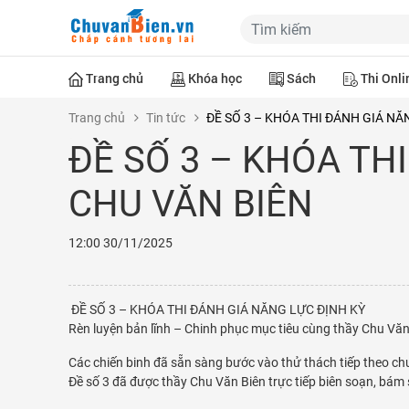
Trang chủ
Khóa học
Sách
Thi Onli
Trang chủ
Tin tức
ĐỀ SỐ 3 – KHÓA THI ĐÁNH GIÁ NĂ
ĐỀ SỐ 3 – KHÓA TH
CHU VĂN BIÊN
12:00
30/11/2025
ĐỀ SỐ 3 – KHÓA THI ĐÁNH GIÁ NĂNG LỰC ĐỊNH KỲ
Rèn luyện bản lĩnh – Chinh phục mục tiêu cùng thầy Chu Văn
Các chiến binh đã sẵn sàng bước vào thử thách tiếp theo ch
Đề số 3 đã được thầy Chu Văn Biên trực tiếp biên soạn, bám s