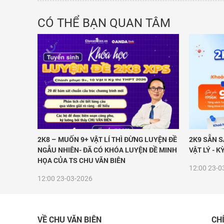
CÓ THỂ BẠN QUAN TÂM
2K8 – MUỐN 9+ VẬT LÍ THÌ ĐỪNG LUYỆN ĐỀ
2K9 SẴN 
NGẪU NHIÊN- ĐÃ CÓ KHÓA LUYỆN ĐỀ MINH
VẬT LÝ - K
HỌA CỦA TS CHU VĂN BIÊN
12:00
23-0
12:00
23-03-2026
VỀ CHU VĂN BIÊN
CH