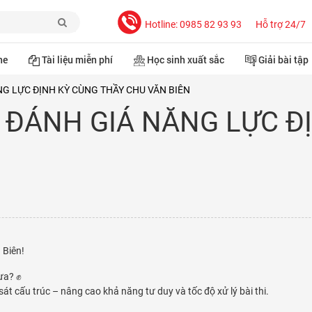
Hotline: 0985 82 93 93
Hỗ trợ 24/7
ne
Tài liệu miễn phí
Học sinh xuất sắc
Giải bài tập
NG LỰC ĐỊNH KỲ CÙNG THẦY CHU VĂN BIÊN
I ĐÁNH GIÁ NĂNG LỰC Đ
 Biên!
ưa? ✊
át cấu trúc – nâng cao khả năng tư duy và tốc độ xử lý bài thi.