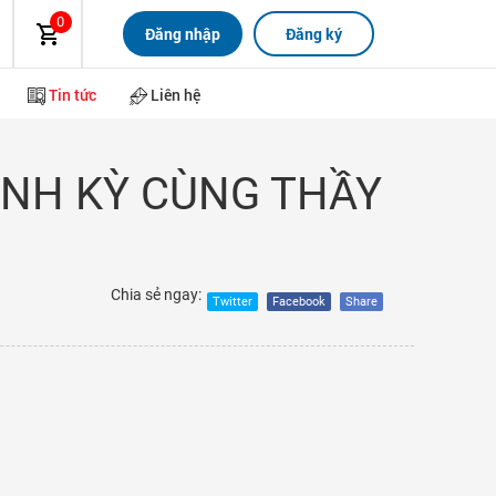
0
Đăng nhập
Đăng ký
Tin tức
Liên hệ
ỊNH KỲ CÙNG THẦY
Chia sẻ ngay:
Twitter
Facebook
Share