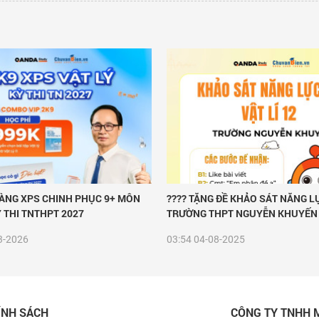
SÀNG XPS CHINH PHỤC 9+ MÔN
???? TẶNG ĐỀ KHẢO SÁT NĂNG L
Ỳ THI TNTHPT 2027
TRƯỜNG THPT NGUYỄN KHUYẾN 
3-2026
03:54
04-08-2025
ÍNH SÁCH
CÔNG TY TNHH 