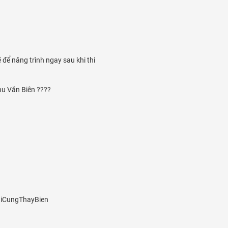
 để nâng trình ngay sau khi thi
hu Văn Biên ????
iCungThayBien