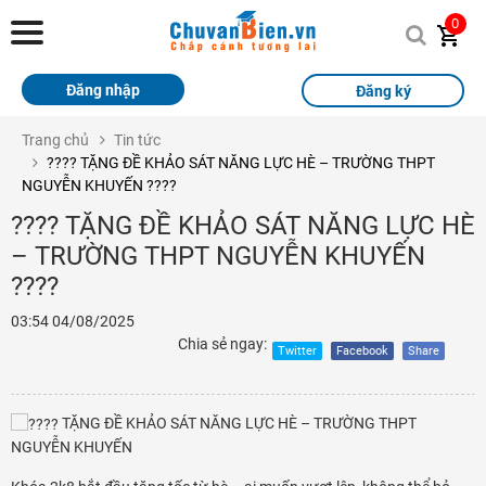
Chuvanbien.vn
0
Trang chủ
Đăng nhập
Đăng ký
Khóa học
Trang chủ
Tin tức
???? TẶNG ĐỀ KHẢO SÁT NĂNG LỰC HÈ – TRƯỜNG THPT
Sách
NGUYỄN KHUYẾN ????
Thi Online
???? TẶNG ĐỀ KHẢO SÁT NĂNG LỰC HÈ
– TRƯỜNG THPT NGUYỄN KHUYẾN
Tài liệu miễn phí
????
Học sinh xuất sắc
03:54
04/08/2025
Chia sẻ ngay:
Twitter
Facebook
Share
Giải bài tập
Tin tức
TẶNG ĐỀ KHẢO SÁT NĂNG LỰC HÈ – TRƯỜNG THPT
NGUYỄN KHUYẾN
Liên hệ