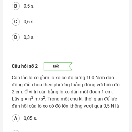
Đăng nhập
B
0,5 s.
C
0,6 s.
D
0,3 s.
Câu hỏi số 2
Biết
Con lắc lò xo gồm lò xo có độ cứng 100 N/m dao
động điều hòa theo phương thẳng đứng với biên độ
2 cm. Ở vị trí cân bằng lò xo dãn một đoạn 1 cm.
2
2
Lấy g = π
m/s
. Trong một chu kì, thời gian để lực
đàn hồi của lò xo có độ lớn không vượt quá 0,5 N là
A
0,05 s.