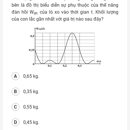
bên là đồ thị biểu diễn sự phụ thuộc của thế năng
đàn hồi W
của lò xo vào thời gian t. Khối lượng
dh
của con lắc gần nhất với giá trị nào sau đây?
A
0,65 kg.
B
0,35 kg.
C
0,55 kg.
D
0,45 kg.