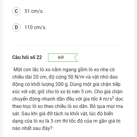
C
51 cm/s.
D
110 cm/s.
Câu hỏi số 22
Biết
Một con lắc lò xo nằm ngang gồm lò xo nhẹ có
chiều dài 20 cm, độ cứng 50 N/m và vật nhỏ dao
động có khối lượng 200 g. Dùng một giá chặn tiếp
xúc với vật, giữ cho lò xo bị nén 5 cm. Cho giá chặn
2
chuyển động nhanh dần đều với gia tốc 4 m/s
dọc
theo trục lò xo theo chiều lò xo dãn. Bỏ qua mọi ma
sát. Sau khi giá đỡ tách ra khỏi vật, lúc độ biến
dạng của lò xo là 3 cm thì tốc độ của m gần giá trị
nào nhất sau đây?