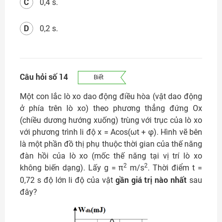
C
0,4 s.
D
0,2 s.
Câu hỏi số 14
Biết
Một con lắc lò xo dao động điều hòa (vật dao động
ở phía trên lò xo) theo phương thẳng đứng Ox
(chiều dương hướng xuống) trùng với trục của lò xo
với phương trình li độ x = Acos(ωt + φ). Hình vẽ bên
là một phần đồ thị phụ thuộc thời gian của thế năng
đàn hồi của lò xo (mốc thế năng tại vị trí lò xo
2
2
không biến dạng). Lấy g = π
m/s
. Thời điểm t =
gần giá trị nào nhất
0,72 s độ lớn li độ của vật
sau
đây?