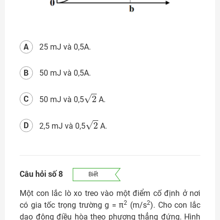
A
25 mJ và 0,5A.
B
50 mJ và 0,5A.
2
C
50 mJ và 0,5
A.
2
D
2,5 mJ và 0,5
A.
Câu hỏi số 8
Biết
Một con lắc lò xo treo vào một điểm cố định ở nơi
2
2
có gia tốc trọng trường g = π
(m/s
). Cho con lắc
dao động điều hòa theo phương thẳng đứng. Hình