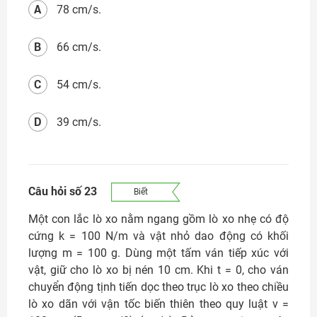
A
78 cm/s.
B
66 cm/s.
C
54 cm/s.
D
39 cm/s.
Câu hỏi số 23
Biết
Một con lắc lò xo nằm ngang gồm lò xo nhẹ có độ
cứng k = 100 N/m và vật nhỏ dao động có khối
lượng m = 100 g. Dùng một tấm ván tiếp xúc với
vật, giữ cho lò xo bị nén 10 cm. Khi t = 0, cho ván
chuyển động tịnh tiến dọc theo trục lò xo theo chiều
lò xo dãn với vận tốc biến thiên theo quy luật v =