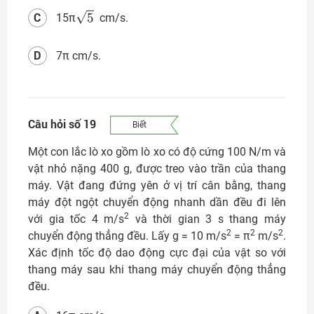
5
C
15π
cm/s.
D
7π cm/s.
Câu hỏi số 19
Biết
Một con lắc lò xo gồm lò xo có độ cứng 100 N/m và
vật nhỏ nặng 400 g, được treo vào trần của thang
máy. Vật đang đứng yên ở vị trí cân bằng, thang
máy đột ngột chuyển động nhanh dần đều đi lên
2
với gia tốc 4 m/s
và thời gian 3 s thang máy
2
2
2
chuyển động thẳng đều. Lấy g = 10 m/s
= π
m/s
.
Xác định tốc độ dao động cực đại của vật so với
thang máy sau khi thang máy chuyển động thẳng
đều.