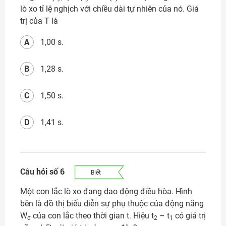
lò xo tỉ lệ nghịch với chiều dài tự nhiên của nó. Giá
trị của T là
A
1,00 s.
B
1,28 s.
C
1,50 s.
D
1,41 s.
Câu hỏi số 6
Biết
Một con lắc lò xo đang dao động điều hòa. Hình
bên là đồ thị biểu diễn sự phụ thuộc của động năng
W
của con lắc theo thời gian t. Hiệu t
– t
có giá trị
đ
2
1