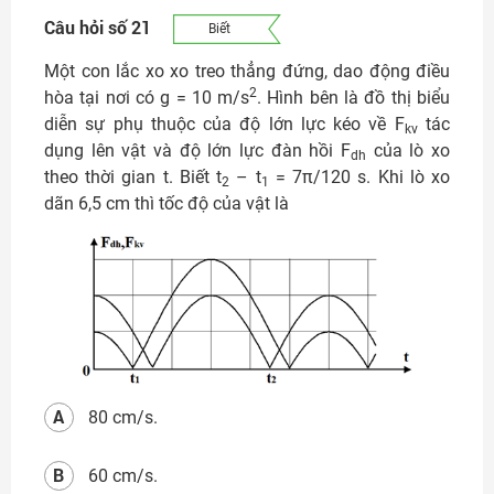
Câu hỏi số 21
Biết
Một con lắc xo xo treo thẳng đứng, dao động điều
2
hòa tại nơi có g = 10 m/s
. Hình bên là đồ thị biểu
diễn sự phụ thuộc của độ lớn lực kéo về F
tác
kv
dụng lên vật và độ lớn lực đàn hồi F
của lò xo
dh
theo thời gian t. Biết t
– t
= 7π/120 s. Khi lò xo
2
1
dãn 6,5 cm thì tốc độ của vật là
A
80 cm/s.
B
60 cm/s.