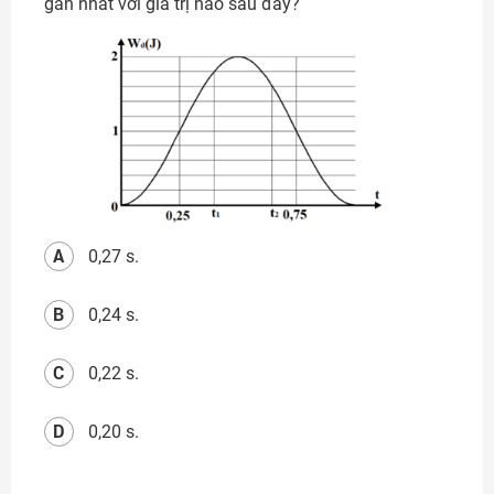
gần nhất với giá trị nào sau đây?
A
0,27 s.
B
0,24 s.
C
0,22 s.
D
0,20 s.