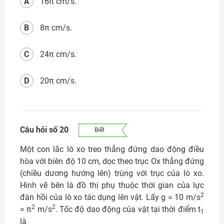
A
16π cm/s.
B
8π cm/s.
C
24π cm/s.
D
20π cm/s.
Câu hỏi số 20
Biết
Một con lắc lò xo treo thẳng đứng dao động điều
hòa với biên độ 10 cm, dọc theo trục Ox thẳng đứng
(chiều dương hướng lên) trùng với trục của lò xo.
Hình vẽ bên là đồ thị phụ thuộc thời gian của lực
2
đàn hồi của lò xo tác dụng lên vật. Lấy g = 10 m/s
2
2
= π
m/s
. Tốc độ dao động của vật tại thời điểm t
1
là