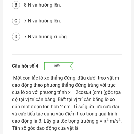
B
8 N và hướng lên.
C
7 N và hướng lên.
D
7 N và hướng xuống.
Câu hỏi số 4
Biết
Một con lắc lò xo thẳng đứng, đầu dưới treo vật m
dao động theo phương thẳng đứng trùng với trục
của lò xo với phương trình x = 2cosωt (cm) (gốc tọa
độ tại vị trí cân bằng. Biết tại vị trí cân bằng lò xo
dãn một đoạn lớn hơn 2 cm. Tỉ số giữa lực cực đại
và cực tiểu tác dụng vào điểm treo trong quá trình
2
2
dao động là 3. Lấy gia tốc trọng trường g = π
m/s
.
Tần số góc dao động của vật là