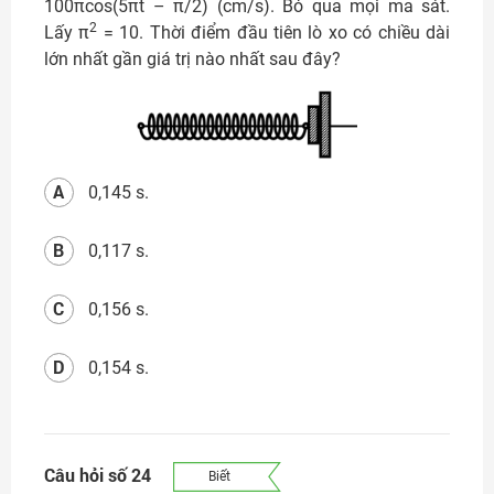
100πcos(5πt – π/2) (cm/s). Bỏ qua mọi ma sát.
2
Lấy π
= 10. Thời điểm đầu tiên lò xo có chiều dài
lớn nhất gần giá trị nào nhất sau đây?
A
0,145 s.
B
0,117 s.
C
0,156 s.
D
0,154 s.
Câu hỏi số 24
Biết