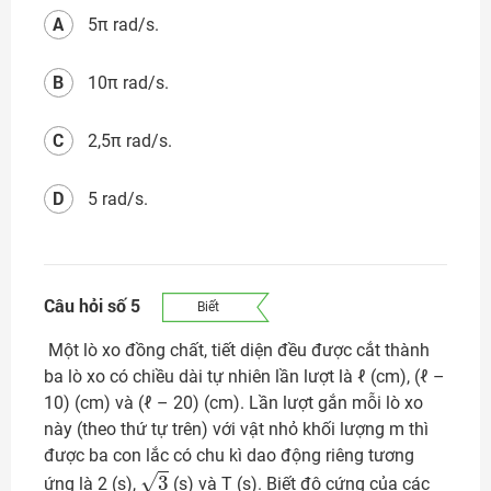
A
5π rad/s.
B
10π rad/s.
C
2,5π rad/s.
D
5 rad/s.
Câu hỏi số 5
Biết
Một lò xo đồng chất, tiết diện đều được cắt thành
ba lò xo có chiều dài tự nhiên lần lượt là ℓ (cm), (ℓ –
10) (cm) và (ℓ – 20) (cm). Lần lượt gắn mỗi lò xo
này (theo thứ tự trên) với vật nhỏ khối lượng m thì
được ba con lắc có chu kì dao động riêng tương
3
ứng là 2 (s),
(s) và T (s). Biết độ cứng của các