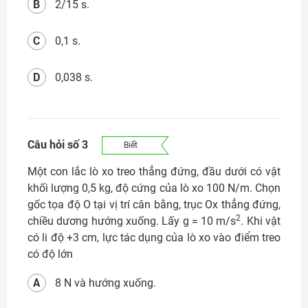
B
2/15 s.
C
0,1 s.
D
0,038 s.
Câu hỏi số 3
Biết
Một con lắc lò xo treo thẳng đứng, đầu dưới có vật
khối lượng 0,5 kg, độ cứng của lò xo 100 N/m. Chọn
gốc tọa độ O tại vị trí cân bằng, trục Ox thẳng đứng,
2
chiều dương hướng xuống. Lấy g = 10 m/s
. Khi vật
có li độ +3 cm, lực tác dụng của lò xo vào điểm treo
có độ lớn
A
8 N và hướng xuống.