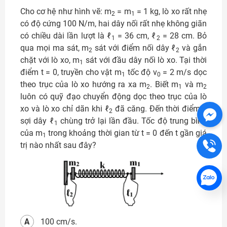
Cho cơ hệ như hình vẽ: m
= m
= 1 kg, lò xo rất nhẹ
2
1
có độ cứng 100 N/m, hai dây nối rất nhẹ không giãn
có chiều dài lần lượt là ℓ
= 36 cm, ℓ
= 28 cm. Bỏ
1
2
qua mọi ma sát, m
sát với điểm nối dây ℓ
và gắn
2
2
chặt với lò xo, m
sát với đầu dây nối lò xo. Tại thời
1
điểm t = 0, truyền cho vật m
tốc độ v
= 2 m/s dọc
1
0
theo trục của lò xo hướng ra xa m
. Biết m
và m
2
1
2
luôn có quỹ đạo chuyển động dọc theo trục của lò
xo và lò xo chỉ dãn khi ℓ
đã căng. Đến thời điểm t,
2
sợi dây ℓ
chùng trở lại lần đầu. Tốc độ trung bình
1
của m
trong khoảng thời gian từ t = 0 đến t gần giá
1
trị nào nhất sau đây?
A
100 cm/s.