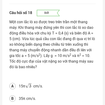
Câu hỏi số 18
Biết
Một con lắc lò xo được treo trên trần một thang
máy. Khi thang máy đứng yên thì con lắc lò xo dao
động điều hòa với chu kỳ T = 0,4 (s) và biên độ A =
5 (cm). Vừa lúc quả cầu con lắc đang đi qua vị trí lò
xo không biến dạng theo chiều từ trên xuống thì
thang máy chuyển động nhanh dần đều đi lên với
2
2
2
gia tốc a = 5 (m/s
). Lấy g = 10 m/s
và π
= 10.
Tốc độ cực đại của vật nặng so với thang máy sau
đó là bao nhiêu?
3
A
15π
cm/s.
B
35π cm/s.