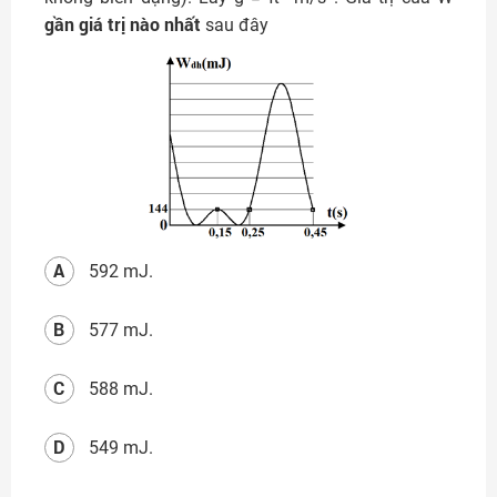
gần giá trị nào
nhất
sau đây
A
592 mJ.
B
577 mJ.
C
588 mJ.
D
549 mJ.