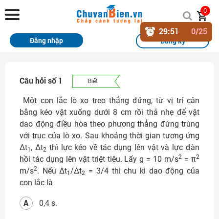
Chuvanbien.vn
0
29
:
50
0
/25
Trang chủ
Đăng nhập
Đăng ký
Khóa học
Sách
Câu hỏi số 1
Biết
Thi Online
Một con lắc lò xo treo thẳng đứng, từ vị trí cân
bằng kéo vật xuống dưới 8 cm rồi thả nhẹ để vật
Tài liệu miễn phí
dao động điều hòa theo phương thẳng đứng trùng
với trục của lò xo. Sau khoảng thời gian tương ứng
Học sinh xuất sắc
∆t
, ∆t
thì lực kéo về tác dụng lên vật và lực đàn
1
2
2
2
hồi tác dụng lên vật triệt tiêu. Lấy g = 10 m/s
= π
Giải bài tập
2
m/s
. Nếu ∆t
/∆t
= 3/4 thì chu kì dao động của
1
2
con lắc là
Tin tức
A
0,4 s.
Liên hệ