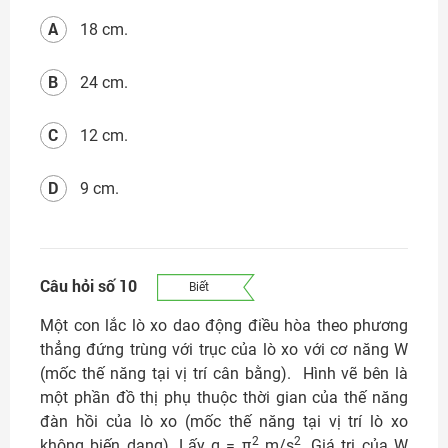
A
18 cm.
B
24 cm.
C
12 cm.
D
9 cm.
Câu hỏi số 10
Biết
Một con lắc lò xo dao động điều hòa theo phương
thẳng đứng trùng với trục của lò xo với cơ năng W
(mốc thế năng tại vị trí cân bằng). Hình vẽ bên là
một phần đồ thị phụ thuộc thời gian của thế năng
đàn hồi của lò xo (mốc thế năng tại vị trí lò xo
2
2
không biến dạng). Lấy g = π
m/s
. Giá trị của W