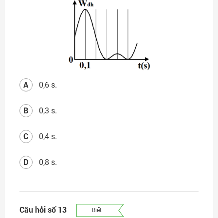
A
0,6 s.
B
0,3 s.
C
0,4 s.
D
0,8 s.
Câu hỏi số 13
Biết